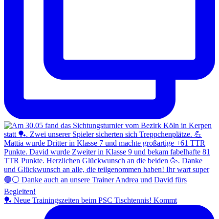
🏓 Neue Trainingszeiten beim PSC Tischtennis! Kommt