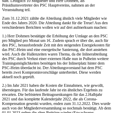
statt. Lediglich 10 Mitglieder und Herr Dohmen, als
Präsidiumsvertreter des PSC Hauptvereins, nahmen an der
Veranstaltung teil.
Zum 31.12.2021 zählte die Abteilung ähnlich viele Mitglieder wie
Ende des Jahres 2020. Die Abteilung dankt für die Treue! Aus den
verschiedenen Berichten wollen wir auf drei aufmerksam machen:
1.) Herr Dohmen bestätigte die Erhöhung der Umlage an den PSC
pro Mitglied pro Monat um 1€. Zudem sprach er über die, auch für
den PSC, herausfordende Zeit mit den steigenden Energiekosten für
das PSC-Heim und eine energetische Sanierung, die dort anstehen
wird. Auch die Hallenzeiten waren Thema, da die Inlinerabteilung
des PSC durch Verlust einer externen Halle nun in Pulheim weitere
Trainingsmöglichkeiten benötigen bis der Inlinerplatz hinter dem
PSC-Heim überdacht ist. Der Abteilungsvorstand hat dem PSC
bereits zwei Kompromisvorschläge unterbreitet. Diese werden
aktuell noch geprüft.
2.) Im Jahr 2021 haben die Kosten die Einnahmen, wie gewollt,
überstiegen. Für das laufende Jahr ist ein ähnliches Ergebnis zu
erwarten. Die befristeten Beitragssenkungen für das 2.Halbjahr
2021 und das komplette Kalenderjahr 2022, die als Corona-
Kompensation gesenkt wurden, enden zum 31.12.2022. Dies wurde
auch von der Mitgliederversammlung so nochmals bestätigt. Ab dem
01.01.2023 gelten die alten Beiträge wieder (Erwachsene: