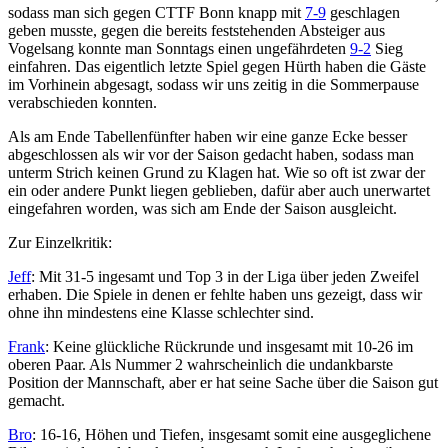
sodass man sich gegen CTTF Bonn knapp mit
7-9
geschlagen
geben musste, gegen die bereits feststehenden Absteiger aus
Vogelsang konnte man Sonntags einen ungefährdeten
9-2
Sieg
einfahren. Das eigentlich letzte Spiel gegen Hürth haben die Gäste
im Vorhinein abgesagt, sodass wir uns zeitig in die Sommerpause
verabschieden konnten.
Als am Ende Tabellenfünfter haben wir eine ganze Ecke besser
abgeschlossen als wir vor der Saison gedacht haben, sodass man
unterm Strich keinen Grund zu Klagen hat. Wie so oft ist zwar der
ein oder andere Punkt liegen geblieben, dafür aber auch unerwartet
eingefahren worden, was sich am Ende der Saison ausgleicht.
Zur Einzelkritik:
Jeff
: Mit 31-5 ingesamt und Top 3 in der Liga über jeden Zweifel
erhaben. Die Spiele in denen er fehlte haben uns gezeigt, dass wir
ohne ihn mindestens eine Klasse schlechter sind.
Frank
: Keine glückliche Rückrunde und insgesamt mit 10-26 im
oberen Paar. Als Nummer 2 wahrscheinlich die undankbarste
Position der Mannschaft, aber er hat seine Sache über die Saison gut
gemacht.
Bro
: 16-16, Höhen und Tiefen, insgesamt somit eine ausgeglichene