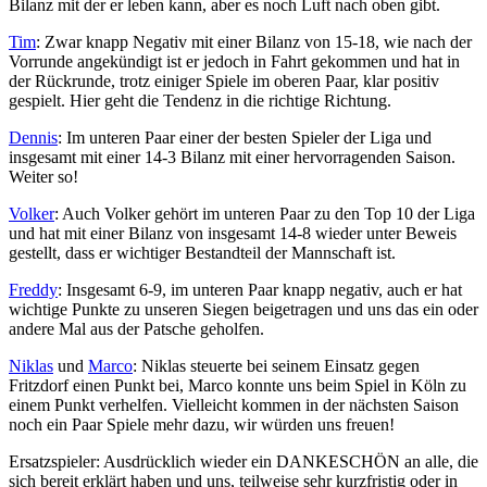
Bilanz mit der er leben kann, aber es noch Luft nach oben gibt.
Tim
: Zwar knapp Negativ mit einer Bilanz von 15-18, wie nach der
Vorrunde angekündigt ist er jedoch in Fahrt gekommen und hat in
der Rückrunde, trotz einiger Spiele im oberen Paar, klar positiv
gespielt. Hier geht die Tendenz in die richtige Richtung.
Dennis
: Im unteren Paar einer der besten Spieler der Liga und
insgesamt mit einer 14-3 Bilanz mit einer hervorragenden Saison.
Weiter so!
Volker
: Auch Volker gehört im unteren Paar zu den Top 10 der Liga
und hat mit einer Bilanz von insgesamt 14-8 wieder unter Beweis
gestellt, dass er wichtiger Bestandteil der Mannschaft ist.
Freddy
: Insgesamt 6-9, im unteren Paar knapp negativ, auch er hat
wichtige Punkte zu unseren Siegen beigetragen und uns das ein oder
andere Mal aus der Patsche geholfen.
Niklas
und
Marco
: Niklas steuerte bei seinem Einsatz gegen
Fritzdorf einen Punkt bei, Marco konnte uns beim Spiel in Köln zu
einem Punkt verhelfen. Vielleicht kommen in der nächsten Saison
noch ein Paar Spiele mehr dazu, wir würden uns freuen!
Ersatzspieler: Ausdrücklich wieder ein DANKESCHÖN an alle, die
sich bereit erklärt haben und uns, teilweise sehr kurzfristig oder in