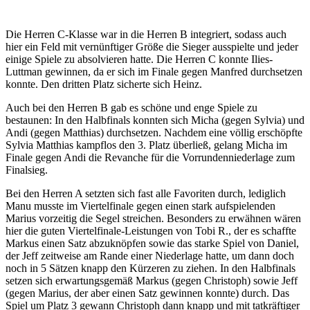
Die Herren C-Klasse war in die Herren B integriert, sodass auch
hier ein Feld mit vernünftiger Größe die Sieger ausspielte und jeder
einige Spiele zu absolvieren hatte. Die Herren C konnte Ilies-
Luttman gewinnen, da er sich im Finale gegen Manfred durchsetzen
konnte. Den dritten Platz sicherte sich Heinz.
Auch bei den Herren B gab es schöne und enge Spiele zu
bestaunen: In den Halbfinals konnten sich Micha (gegen Sylvia) und
Andi (gegen Matthias) durchsetzen. Nachdem eine völlig erschöpfte
Sylvia Matthias kampflos den 3. Platz überließ, gelang Micha im
Finale gegen Andi die Revanche für die Vorrundenniederlage zum
Finalsieg.
Bei den Herren A setzten sich fast alle Favoriten durch, lediglich
Manu musste im Viertelfinale gegen einen stark aufspielenden
Marius vorzeitig die Segel str
eichen. Besonders zu erwähnen wären
hier die guten Viertelfinale-Leistungen von Tobi R., der es schaffte
Markus einen Satz abzuknöpfen sowie das starke Spiel von Daniel,
der Jeff zeitweise am Rande einer Niederlage hatte, um dann doch
noch in 5 Sätzen knapp den Kürzeren zu ziehen. In den Halbfinals
setzen sich erwartungsgemäß Markus (gegen Christoph) sowie Jeff
(gegen Marius, der aber einen Satz gewinnen konnte) durch. Das
Spiel um Platz 3 gewann Christoph dann knapp und mit tatkräftiger