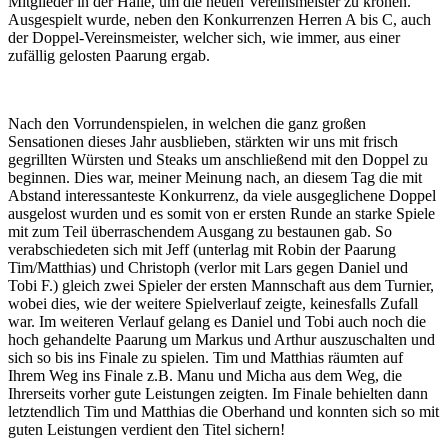
Mitglieder in der Halle, um die neuen Vereinsmeister zu krönen.
Ausgespielt wurde, neben den Konkurrenzen Herren A bis C, auch
der Doppel-Vereinsmeister, welcher sich, wie immer, aus einer
zufällig gelosten Paarung ergab.
Nach den Vorrundenspielen, in welchen die ganz großen
Sensationen dieses Jahr ausblieben, stärkten wir uns mit frisch
gegrillten Würsten und Steaks um anschließend mit den Doppel zu
beginnen. Dies war, meiner Meinung nach, an diesem Tag die mit
Abstand interessanteste Konkurrenz, da viele ausgeglichene Doppel
ausgelost wurden und es somit von er ersten Runde an starke Spiele
mit zum Teil überraschendem Ausgang zu bestaunen gab. So
verabschiedeten sich mit Jeff (unterlag mit Robin der Paarung
Tim/Matthias) un
d Christoph (verlor mit Lars gegen Daniel und
Tobi F.) gleich zwei Spieler der ersten Mannschaft aus dem Turnier,
wobei dies, wie der weitere Spielverlauf zeigte, keinesfalls Zufall
war. Im weiteren Verlauf gelang es Daniel und Tobi auch noch die
hoch gehandelte Paarung um Markus und Arthur auszuschalten und
sich so bis ins Finale zu spielen. Tim und Matthias räumten auf
Ihrem Weg ins Finale z.B. Manu und Micha aus dem Weg, die
Ihrerseits vorher gute Leistungen zeigten. Im Finale behielten dann
letztendlich Tim und Matthias die Oberhand und konnten sich so mit
guten Leistungen verdient den Titel sichern!