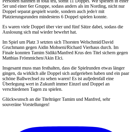
Personen nahmen in total teil, somit 11 Doppel. Wir spielten in einer
5er und einer 6er Gruppe, sodass anders als im Nording, nicht nur
Doppel separat gespielt wurde, sondern auch jede/r mit
Platzierungsrunden mindestens 6 Doppel spielen konnte.
Es waren viele Doppel über vier und fünf Sätze dabei, sodass die
Auslosung sich mal wieder bewehrt hat.
Im Spiel um Platz 3 setzten sich Thorsten Welschmid/David
Gruchmann gegen Aidin Mohseni/Richard Vierhaus durch. Im
Finale konnten Tamim Sidiki/Manfred Krus den Titel sichern gegen
Matthias Frömmichen/Akin Elci.
Insgesamt muss man festhalten, dass die Spielrunden etwas länger
gingen, da wirklich alle Doppel sich aufgerieben haben und ein paar
schöne Ballwechsel zu sehen waren! Es ist aufjedenfall eine
Überlegung wert in Zukunft immer Einzel und Doppel an
verschiedenen Tagen zu spielen.
Glückwunsch an die Titelträger Tamim und Manfred, sehr
souveräne Vorstellungen!